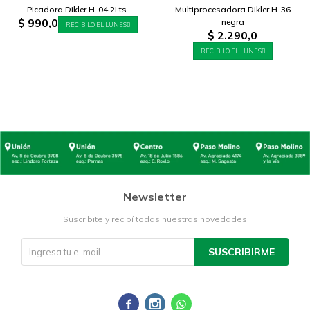
Picadora Dikler H-04 2Lts.
Multiprocesadora Dikler H-36
$
990,0
negra
RECIBILO EL LUNES
$
2.290,0
RECIBILO EL LUNES
Newsletter
¡Suscribite y recibí todas nuestras novedades!
SUSCRIBIRME


