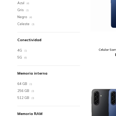
Azul
(4)
Gris
(1)
Negro
(4)
Celeste
(3)
Conectividad
Celular Sa
4G
(1)
5G
(6)
Memoria interna
64 GB
(1)
256 GB
(3)
512 GB
(3)
Memoria RAM