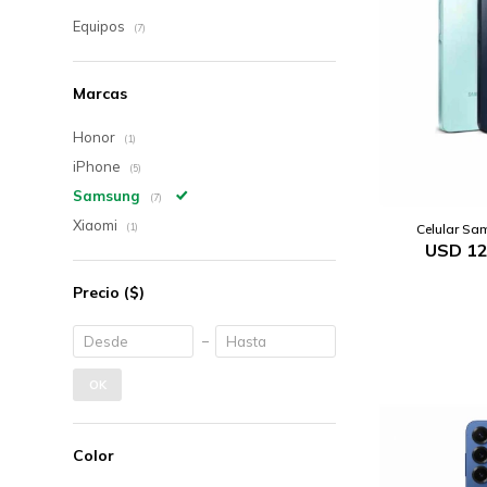
Equipos
(7)
Marcas
Honor
(1)
iPhone
(5)
Samsung
(7)
Xiaomi
Celular Sa
(1)
USD
12
Precio
($)
OK
Color