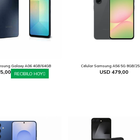
msung Galaxy A06 4GB/64GB
Celular Samsung A56 5G 8GB/2
5,00
USD
479,00
RECIBILO HOY