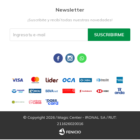
Newsletter
¡Suscribite y recibí todas nuestras novedades!
SUSCRIBIRME



© Copyright 2026 / Magic Center - IRONAL SA / RUT:
211626020016