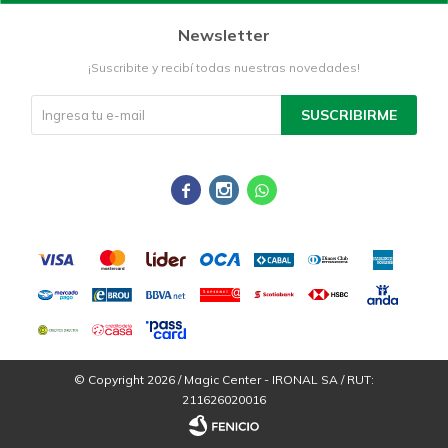
Newsletter
¡Suscribite y recibí todas nuestras novedades!
SUSCRIBIRME



© Copyright 2026 / Magic Center - IRONAL SA / RUT:
211626020016