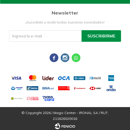
Newsletter
¡Suscribite y recibí todas nuestras novedades!
SUSCRIBIRME



© Copyright 2026 / Magic Center - IRONAL SA / RUT:
211626020016