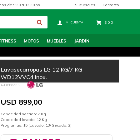
Sucursales
Contacto
dos de 9:30 a 13:30 hs.
$
0,0
FITNESS
MOTOS
MUEBLES
JARDÍN
Lavasecarropas LG 12 KG/7 KG
WD12VVC4 inox.
0396105
USD
899,00
Capacidad secado: 7 Kg
Capacidad lavado: 12 Kg
Programas: 15 (Lavado: 13/ Secado: 2)