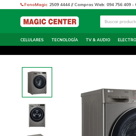
FonoMagic
2509 4444 // Compras Web: 094 756 409 - 
CELULARES
TECNOLOGÍA
TV & AUDIO
ELECTR