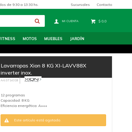
Sucursales
Contacto
dos de 9:30 a 13:30 hs.
$
0,0
FITNESS
MOTOS
MUEBLES
JARDÍN
Lavarropas Xion 8 KG XI-LAVV88X
inverter inox.
0714318
12 programas
Capacidad: 8 KG
Eficiencia energética: A+++
Este artículo está agotado.