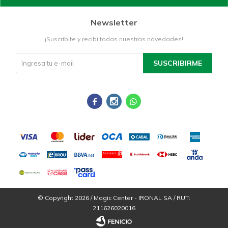
Newsletter
¡Suscribite y recibí todas nuestras novedades!
SUSCRIBIRME



© Copyright 2026 / Magic Center - IRONAL SA / RUT:
211626020016