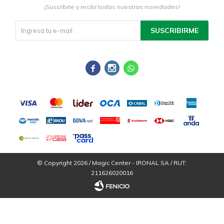
¡Suscribite y recibí todas nuestras novedades!
SUSCRIBIRME



© Copyright 2026 / Magic Center - IRONAL SA / RUT:
211626020016