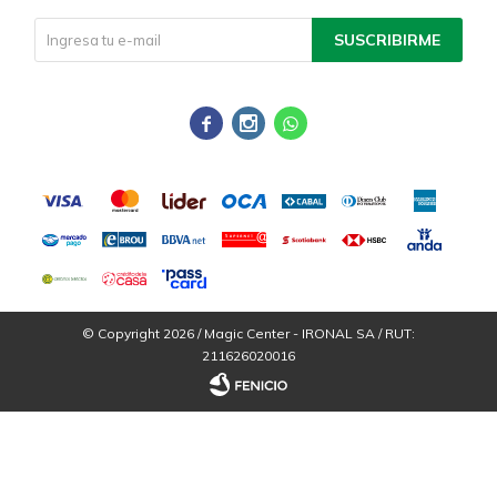
SUSCRIBIRME



© Copyright 2026 / Magic Center - IRONAL SA / RUT:
211626020016