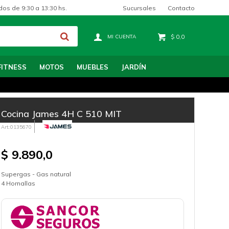
Sucursales
Contacto
dos de 9:30 a 13:30 hs.
$
0,0
FITNESS
MOTOS
MUEBLES
JARDÍN
Cocina James 4H C 510 MIT
0135670
$
9.890,0
Supergas - Gas natural
4 Hornallas