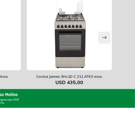
Inox.
Cocina James 3H+1D C 211 ATKS inox.
Coc
USD
435,00