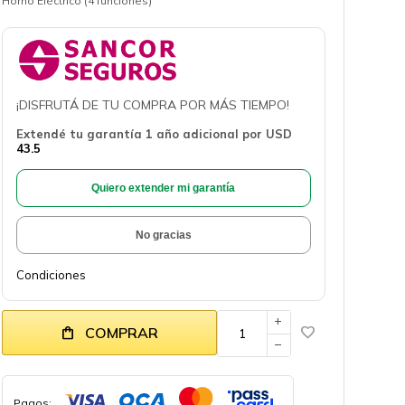
Horno Eléctrico (4 funciones)
¡DISFRUTÁ DE TU COMPRA POR MÁS TIEMPO!
Extendé tu garantía 1 año adicional por
USD
43.5
Quiero extender mi garantía
No gracias
Condiciones
add
COMPRAR
remove
Pagos: