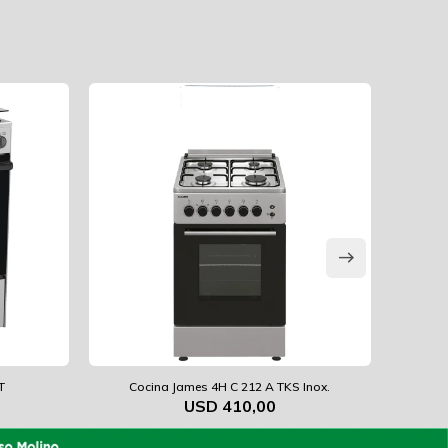
T
Cocina James 4H C 212 A TKS Inox.
Coc
USD
410,00