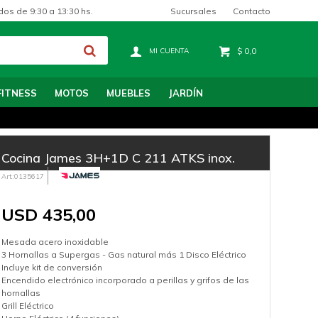
Sucursales
Contacto
dos de 9:30 a 13:30 hs.
$
0,0
FITNESS
MOTOS
MUEBLES
JARDÍN
Cocina James 3H+1D C 211 ATKS inox.
0135617
USD
435,00
Mesada acero inoxidable
3 Hornallas a Supergas - Gas natural más 1 Disco Eléctrico
Incluye kit de conversión
Encendido electrónico incorporado a perillas y grifos de las
hornallas
Grill Eléctrico