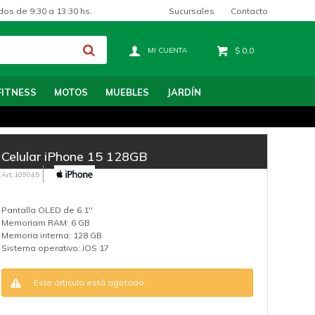
Sucursales
Contacto
dos de 9:30 a 13:30 hs.
$
0,0
FITNESS
MOTOS
MUEBLES
JARDÍN
Celular iPhone 15 128GB
109045
Pantalla OLED de 6.1''
Memoriam RAM: 6 GB
Memoria interna: 128 GB
Sistema operativo: iOS 17
Este artículo está agotado.