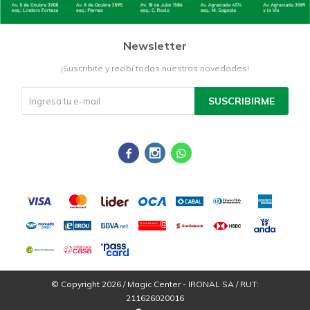
Newsletter
¡Suscribite y recibí todas nuestras novedades!
SUSCRIBIRME



© Copyright 2026 / Magic Center - IRONAL SA / RUT:
211626020016