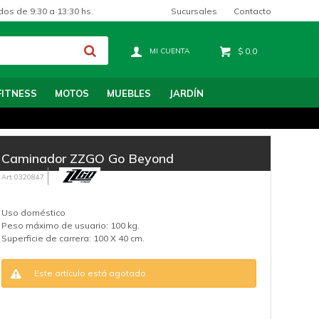
Sucursales
Contacto
dos de 9:30 a 13:30 hs.
$
0,0
FITNESS
MOTOS
MUEBLES
JARDÍN
Caminador ZZGO Go Beyond
0320847
Uso doméstico
Peso máximo de usuario: 100 kg.
Superficie de carrera: 100 X 40 cm.
Este artículo está agotado.