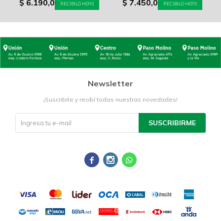
$
6.190,0
$
7.450,0
RECIBILO HOY
RECIBILO HOY
Newsletter
¡Suscribite y recibí todas nuestras novedades!
SUSCRIBIRME


