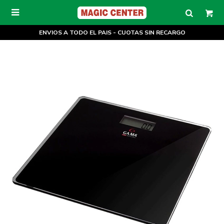

ENVIOS A TODO EL PAIS - CUOTAS SIN RECARGO