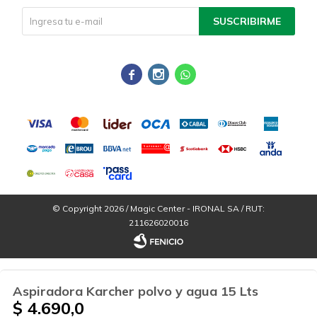
SUSCRIBIRME



© Copyright 2026 / Magic Center - IRONAL SA / RUT:
211626020016
Aspiradora Karcher polvo y agua 15 Lts
$
4.690,0