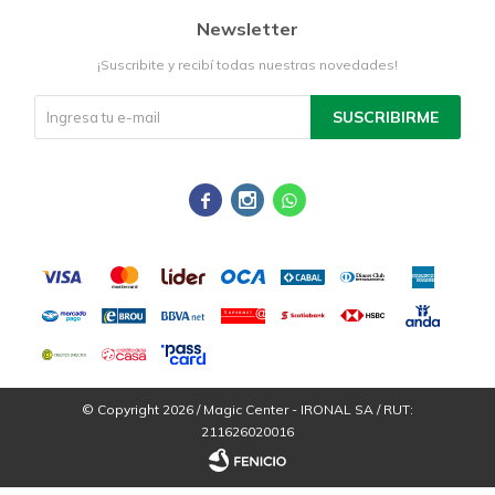
Newsletter
¡Suscribite y recibí todas nuestras novedades!
SUSCRIBIRME



© Copyright 2026 / Magic Center - IRONAL SA / RUT:
211626020016