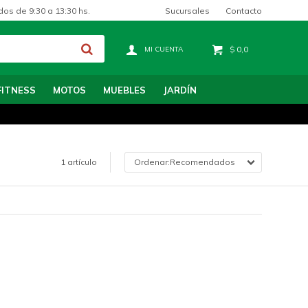
Sucursales
Contacto
dos de 9:30 a 13:30 hs.
$
0,0
FITNESS
MOTOS
MUEBLES
JARDÍN
1 artículo
Recomendados