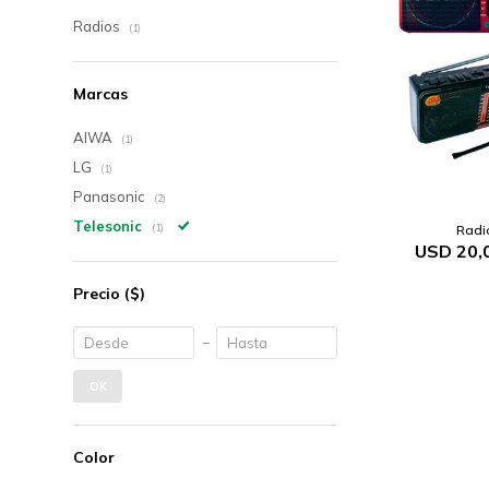
Radios
(1)
Marcas
AIWA
(1)
LG
(1)
Panasonic
(2)
Telesonic
Radi
(1)
USD
20,
Precio
($)
OK
Color