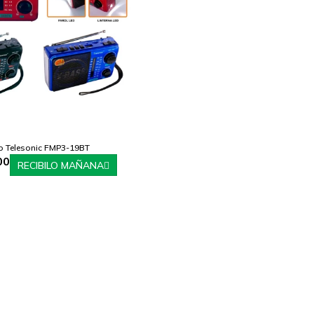
o Telesonic FMP3-19BT
00
RECIBILO MAÑANA