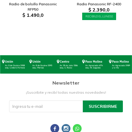
Radio de bolsillo Panasonic
Radio Panasonic RF-2400
$
2.390,0
RFP50
$
1.490,0
RECIBILO EL LUNES
Newsletter
¡Suscribite y recibí todas nuestras novedades!
SUSCRIBIRME


