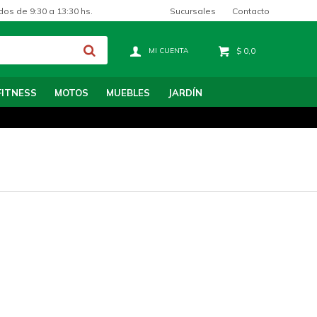
Sucursales
Contacto
dos de 9:30 a 13:30 hs.
$
0,0
FITNESS
MOTOS
MUEBLES
JARDÍN