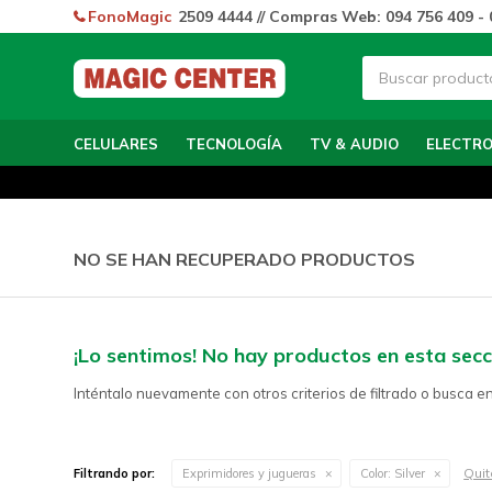
FonoMagic
2509 4444 // Compras Web: 094 756 409 - 
CELULARES
TECNOLOGÍA
TV & AUDIO
ELECTR
NO SE HAN RECUPERADO PRODUCTOS
¡Lo sentimos! No hay productos en esta secc
Inténtalo nuevamente con otros criterios de filtrado o busca e
Quita
Filtrando por:
Exprimidores y jugueras
Color:
Silver