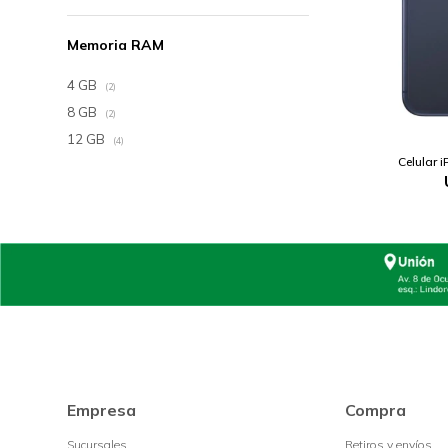
Memoria RAM
4 GB
(2)
8 GB
(2)
12 GB
(4)
Celular 
Empresa
Compra
Sucursales
Retiros y envíos