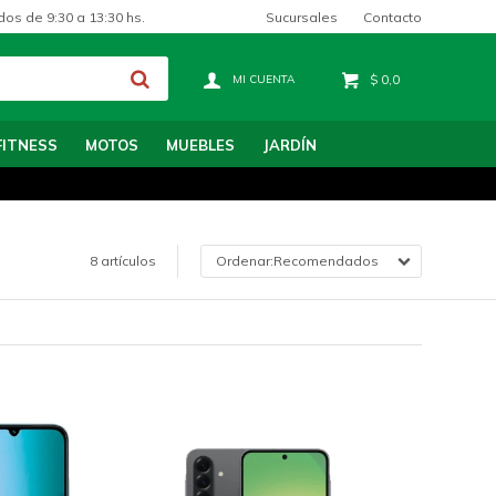
Sucursales
Contacto
dos de 9:30 a 13:30 hs.
$
0,0
FITNESS
MOTOS
MUEBLES
JARDÍN
8 artículos
Recomendados