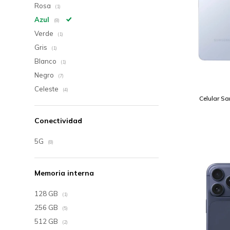
Rosa
(1)
Azul
(8)
Verde
(1)
Gris
(1)
Blanco
(1)
Negro
(7)
Celeste
(4)
Celular S
Conectividad
5G
(8)
Memoria interna
128 GB
(1)
256 GB
(5)
512 GB
(2)