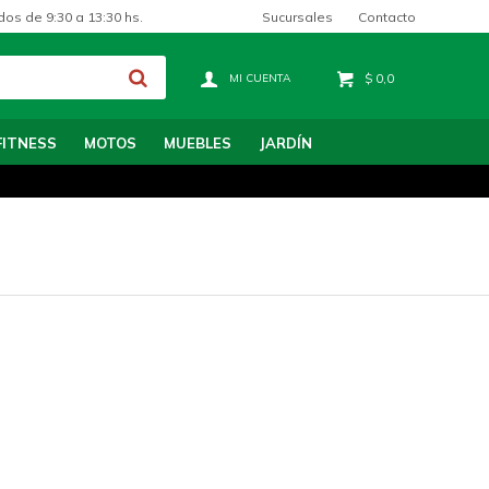
Sucursales
Contacto
dos de 9:30 a 13:30 hs.
$
0,0
FITNESS
MOTOS
MUEBLES
JARDÍN