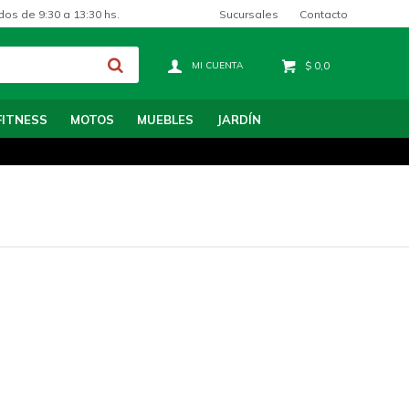
Sucursales
Contacto
dos de 9:30 a 13:30 hs.
$
0,0
FITNESS
MOTOS
MUEBLES
JARDÍN