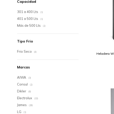
Capacidad
301 a 400 Lts
(1)
401 a 500 Lts
(1)
Más de 500 Lts
(2)
Tipo Frio
Frio Seco
(4)
Heladera W
Marcas
AIWA
(3)
Consul
(2)
Dikler
(8)
Electrolux
(10)
James
(28)
LG
(1)