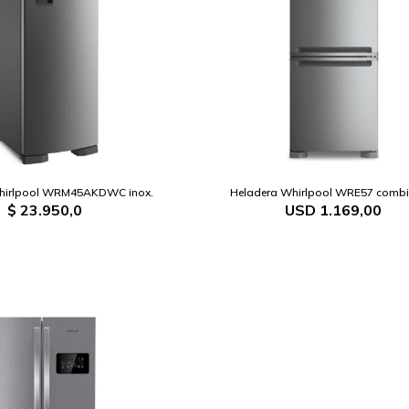
hirlpool WRM45AKDWC inox.
Heladera Whirlpool WRE57 combi 
$
23.950,0
USD
1.169,00