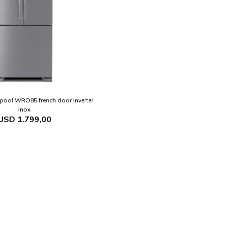
pool WRO85 french door inverter
inox.
USD
1.799,00