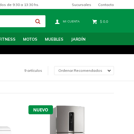
Sucursales
Contacto
dos de 9:30 a 13:30 hs.
$
0,0
FITNESS
MOTOS
MUEBLES
JARDÍN
9 artículos
Recomendados