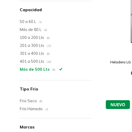
Capacidad
50 a 60 L
(1)
Más de 80 L
(4)
100 a 200 Lts
(6)
201 a 300 Lts
(17)
301 a 400 Lts
(8)
401 a 500 Lts
Heladera LG 
(14)
Más de 500 Lts
(9)
Tipo Frio
Frio Seco
(8)
Frío Húmedo
(1)
Marcas