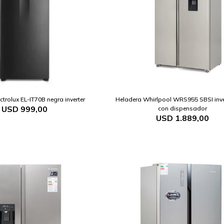
ctrolux EL-IT70B negra inverter
Heladera Whirlpool WRS955 SBSI inver
USD
999,00
con dispensador
USD
1.889,00