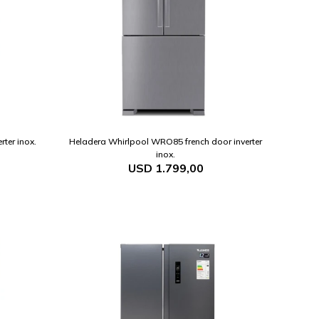
ter inox.
Heladera Whirlpool WRO85 french door inverter
inox.
USD
1.799,00