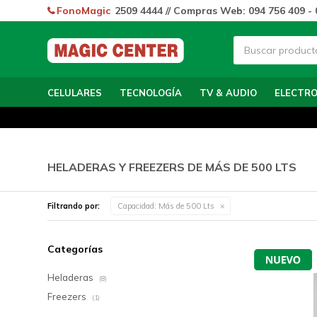
FonoMagic
2509 4444 // Compras Web: 094 756 409 - 
CELULARES
TECNOLOGÍA
TV & AUDIO
ELECTR
HELADERAS Y FREEZERS DE MÁS DE 500 LTS
Filtrando por:
Capacidad:
Más de 500 Lts
Categorías
Heladeras
(8)
Freezers
(1)