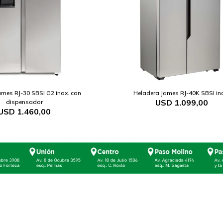
ames RJ-30 SBSI G2 inox. con
Heladera James RJ-40K SBSI in
USD
1.099,00
dispensador
USD
1.460,00