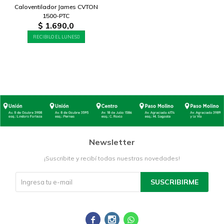
Caloventilador James CVTON
1500-PTC
$
1.690,0
RECIBILO EL LUNES
Newsletter
¡Suscribite y recibí todas nuestras novedades!
SUSCRIBIRME


