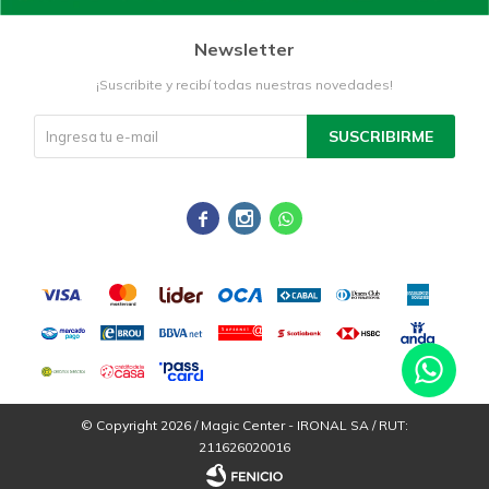
Newsletter
¡Suscribite y recibí todas nuestras novedades!
SUSCRIBIRME



© Copyright 2026 / Magic Center - IRONAL SA / RUT:
211626020016