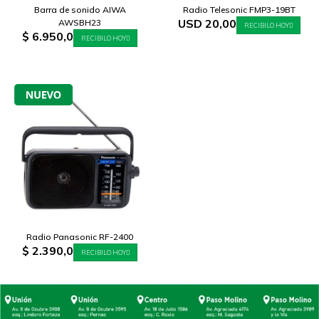
Barra de sonido AIWA
Radio Telesonic FMP3-19BT
USD
20,00
AWSBH23
RECIBILO HOY
$
6.950,0
RECIBILO HOY
Radio Panasonic RF-2400
$
2.390,0
RECIBILO HOY